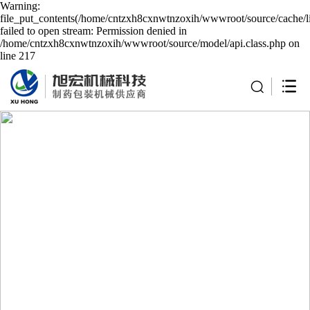
Warning:
file_put_contents(/home/cntzxh8cxnwtnzoxih/wwwroot/source/cache/l
failed to open stream: Permission denied in
/home/cntzxh8cxnwtnzoxih/wwwroot/source/model/api.class.php on
line 217