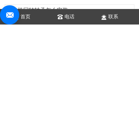
灌装机回转轴承怎么安装
首页
电话
联系
灌装机回转轴承的安装需要掌握六大方法，‌包括...
灌装机不出料是怎么回事
灌装机不出料的原因可能包括灌装量不准或不出料...
药品包装机械概述、工作原理、应用、分类
药品包装机械概述、工作原理、应用、分类概述药...
怎样避免贴标机卡标现象?
贴标机作为自动化标签贴合设备，已经成为现代生...
辣椒酱灌装机的安全使用和保养
再美好的事物都存在缺陷，这是自然界永远不会改...