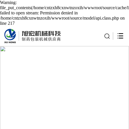
Warning:
file_put_contents(/home/cntzxh8cxnwtnzoxih/wwwroot/source/cache/l
failed to open stream: Permission denied in
/home/cntzxh8cxnwtnzoxih/wwwroot/source/model/api.class.php on
line 217