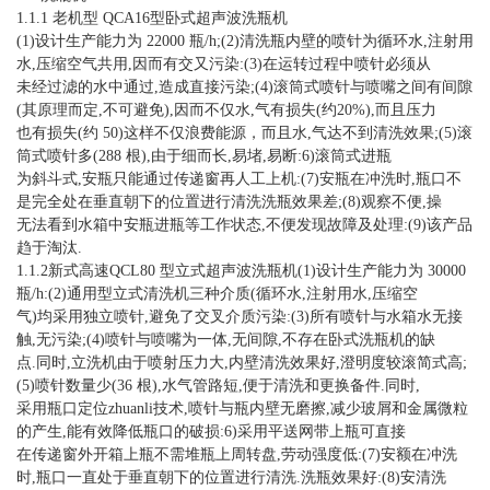
1.1.1 老机型 QCA16型卧式超声波洗瓶机
(1)设计生产能力为 22000 瓶/h;(2)清洗瓶内壁的喷针为循环水,注射用
水,压缩空气共用,因而有交又污染:(3)在运转过程中喷针必须从
未经过滤的水中通过,造成直接污染;(4)滚筒式喷针与喷嘴之间有间隙
(其原理而定,不可避免),因而不仅水,气有损失(约20%),而且压力
也有损失(约 50)这样不仅浪费能源，而且水,气达不到清洗效果;(5)滚
筒式喷针多(288 根),由于细而长,易堵,易断:6)滚筒式进瓶
为斜斗式,安瓶只能通过传递窗再人工上机:(7)安瓶在冲洗时,瓶口不
是完全处在垂直朝下的位置进行清洗洗瓶效果差;(8)观察不便,操
无法看到水箱中安瓶进瓶等工作状态,不便发现故障及处理:(9)该产品
趋于淘汰.
1.1.2新式高速QCL80 型立式超声波洗瓶机(1)设计生产能力为 30000
瓶/h:(2)通用型立式清洗机三种介质(循环水,注射用水,压缩空
气)均采用独立喷针,避免了交叉介质污染:(3)所有喷针与水箱水无接
触,无污染;(4)喷针与喷嘴为一体,无间隙,不存在卧式洗瓶机的缺
点.同时,立洗机由于喷射压力大,内壁清洗效果好,澄明度较滚简式高;
(5)喷针数量少(36 根),水气管路短,便于清洗和更换备件.同时,
采用瓶口定位zhuanli技术,喷针与瓶内壁无磨擦,减少玻屑和金属微粒
的产生,能有效降低瓶口的破损:6)采用平送网带上瓶可直接
在传递窗外开箱上瓶不需堆瓶上周转盘,劳动强度低:(7)安额在冲洗
时,瓶口一直处于垂直朝下的位置进行清洗.洗瓶效果好:(8)安清洗