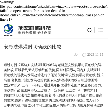
Warning:
file_put_contents(/home/cntzxh8cxnwtnzoxih/wwwroot/source/cache/l
failed to open stream: Permission denied in
/home/cntzxh8cxnwtnzoxih/wwwroot/source/model/api.class.php on
line 217
安瓶洗烘灌封联动线的比较
2023-11-15
通过对新式高速安洗烘灌封联动线与老机型安洗烘灌封联动线的详
实比较,可以看到新式联动线的优势,同时对国际与国内安洗烘灌封
联动线的现状与发展趋势进行了阐述关键词:安洗烘灌封联动线;新式
高速:老机型;比较,发展趋势我国安洗烘灌封联动线自引进德国博
世技术以来,已有 15 年历史通过几年的改进和走国产化道路的努力,
使该类产品在国内市场上占据了一定份额.但些仿 B+S 和意大利
的机型却无法与之相提并论.随着时代的进步和人们对生产提出更高
的要求,原来引进德国博世技术的安瓶洗烘灌封联动线已成人们心
目中的老机型白 2004 年推出国际技术的新型安瓶洗烘灌封联动线以