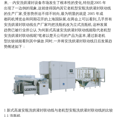
来,···内安洗烘灌封设备市场发生了根本性的变化,特别是2005 年
出现了一边倒的现象,这就使得国内其它老机型安瓶洗烘灌封联动线
的生产厂家,受形势所迫不得不转向,最为明显的就是 2005 年成
都药机博览会和同期召开的上海国际展,在两会上可以看到,几乎所有
安洗烘灌封联动线生产厂家均把洗瓶机改为立式洗瓶机.这种发展
趋势已被行业所公认.为何新式高速安洗烘灌封联动线能取代老机型
安洗烘灌封联动线呢?笔者以楚天公司的产品为蓝本,通过新老机
型比较就能看到其中缘故.同时,一并将安洗烘灌封联动线日后发展趋
势阐述如下：
1 新式高速安瓶洗烘灌封联动线与老机型安瓶洗烘灌封联动线的比较
1.1 洗瓶机